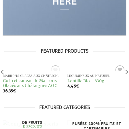
HERE
FEATURED PRODUCTS
RUPTURE DE STOCK
MARRONS GLACÉS AUX CHÂTAIGNES AOC
LÉGUMINEUX AU NATUREL
Ajouter
Ajouter
Coffret cadeau de Marrons
Lentille Bio – 630g
à la
à la
Glacés aux Châtaignes AOC
4.46
€
wishlist
wishlist
36.35
€
FEATURED CATEGORIES
COMPOTES ET DESSERTS
CONFITURES, GELÉES,
DE FRUITS
PURÉES 100% FRUITS ET
13 PRODUITS
TARTINABLES