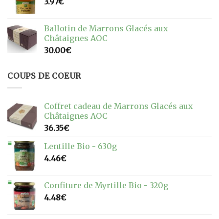
3.97
€
Ballotin de Marrons Glacés aux
Châtaignes AOC
30.00
€
COUPS DE COEUR
Coffret cadeau de Marrons Glacés aux
Châtaignes AOC
36.35
€
Lentille Bio - 630g
4.46
€
Confiture de Myrtille Bio - 320g
4.48
€