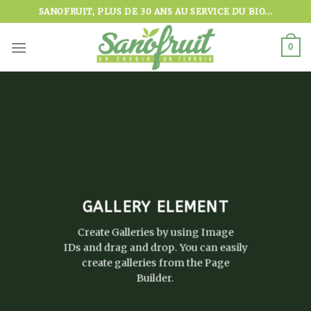
Skip
SANOFRUIT, PLUS DE 30 ANS AU SERVICE DU BIO...
to
content
0
GALLERY ELEMENT
Create Galleries by using Image
IDs and drag and drop. You can easily
create galleries from the Page
Builder.