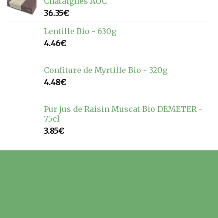
Châtaignes AOC
36.35
€
Lentille Bio - 630g
4.46
€
Confiture de Myrtille Bio - 320g
4.48
€
Pur jus de Raisin Muscat Bio DEMETER -
75cl
3.85
€