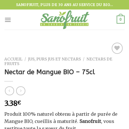
Skip
SANOFRUIT, PLUS DE 30 ANS AU SERVICE DU BIO...
to
content
0
ACCUEIL
/
JUS, PURS JUS ET NECTARS
/
NECTARS DE
Ajouter
FRUITS
à la
wishlist
Nectar de Mangue BIO – 75cl
3.38
€
Produit 100% naturel obtenu à partir de purée de
Mangue BIO, cueillis à maturité.
Sanofruit
, vous
restitue toute la saveur du fruit.