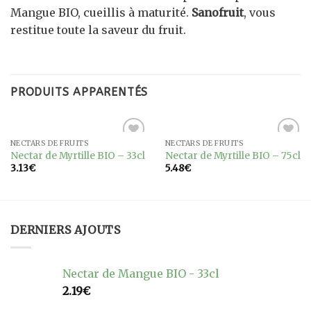
Mangue BIO, cueillis à maturité.
Sanofruit
, vous
restitue toute la saveur du fruit.
PRODUITS APPARENTÉS
NECTARS DE FRUITS
NECTARS DE FRUITS
Ajouter
Ajouter
Nectar de Myrtille BIO – 33cl
Nectar de Myrtille BIO – 75cl
à la
à la
3.13
€
5.48
€
wishlist
wishlist
DERNIERS AJOUTS
Nectar de Mangue BIO - 33cl
2.19
€