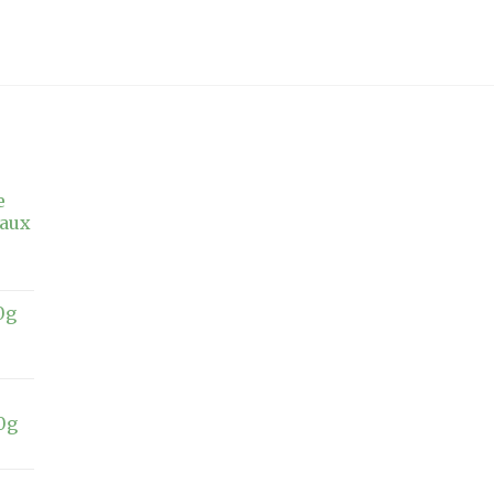
e
 aux
0g
20g
n