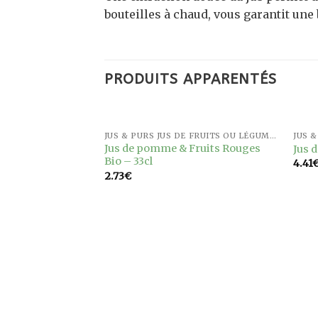
bouteilles à chaud, vous garantit une
PRODUITS APPARENTÉS
JUS & PURS JUS DE FRUITS OU LÉGUMES
Ajouter
Ajouter
Jus de pomme & Fruits Rouges
Jus d
à la
à la
Bio – 33cl
4.41
wishlist
wishlist
2.73
€
JUS & PURS JUS DE FRUITS OU LÉGUMES