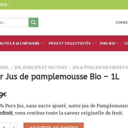
IO...
CONNEX
ALITÉS À LA CHÂTAIGNE
PROS ET COLLECTIVITÉS
VINS BIO
C
UEIL
/
JUS, PURS JUS ET NECTARS
/
JUS & PURS JUS DE FRUITS
r Jus de pamplemousse Bio – 1L
9
€
% Purs Jus, sans sucre ajouté, notre jus de Pamplemouss
ofruit
, vous restitue toute la saveur originelle du fruit.
tité de Pur Jus de pamplemousse Bio - 1L