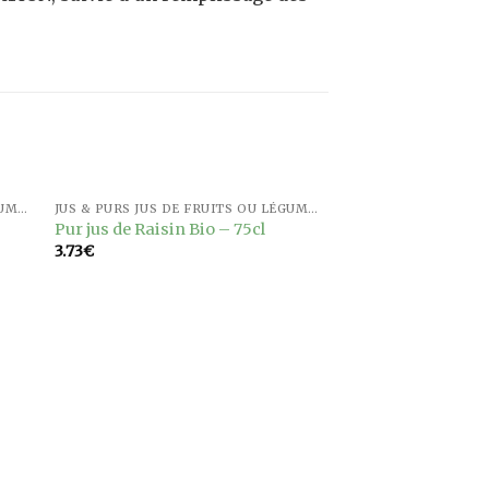
JUS & PURS JUS DE FRUITS OU LÉGUMES
JUS & PURS JUS DE FRUITS OU LÉGUMES
ter
Ajouter
Pur jus de Raisin Bio – 75cl
a
à la
3.73
€
ist
wishlist