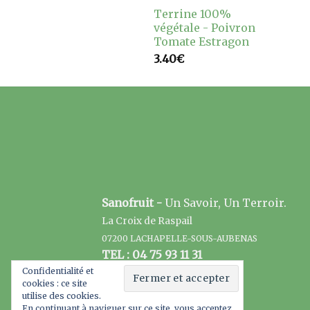
Terrine 100%
végétale - Poivron
Tomate Estragon
3.40
€
Sanofruit -
Un Savoir, Un Terroir.
La Croix de Raspail
07200 LACHAPELLE-SOUS-AUBENAS
TEL : 04 75 93 11 31
Confidentialité et
cookies : ce site
utilise des cookies.
En continuant à naviguer sur ce site, vous acceptez