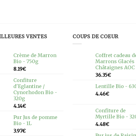
ILLEURES VENTES
COUPS DE COEUR
Crème de Marron
Coffret cadeau d
Bio - 750g
Marrons Glacés
Châtaignes AOC
8.19
€
36.35
€
Confiture
d'Eglantine /
Lentille Bio - 63
Cynorhodon Bio -
4.46
€
320g
4.14
€
Confiture de
Myrtille Bio - 3
Pur Jus de pomme
Bio - 1L
4.48
€
3.97
€
Pur jus de Raisi