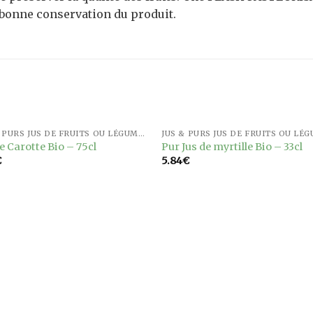
 bonne conservation du produit.
RUPTURE DE STOCK
JUS & PURS JUS DE FRUITS OU LÉGUMES
Ajouter
Ajou
e Carotte Bio – 75cl
Pur Jus de myrtille Bio – 33cl
à la
à l
€
5.84
€
wishlist
wishl