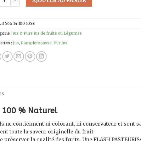
AJOUTER AU PANIER
:
3 566 14 100 105 6
gorie :
Jus & Purs Jus de fruits ou Légumes
ettes :
Jus
,
Pamplemousse
,
Pur Jus
ES
s 100 % Naturel
s ne contiennent ni colorant, ni conservateur et sont 
uent toute la saveur originelle du fruit.
e préserver la qualité des fruits. Une FLASH PASTEURIS