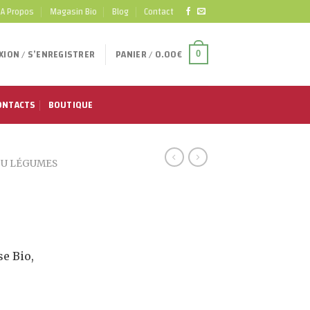
A Propos
Magasin Bio
Blog
Contact
ION / S’ENREGISTRER
PANIER /
0.00
€
0
ONTACTS
BOUTIQUE
 OU LÉGUMES
e Bio,