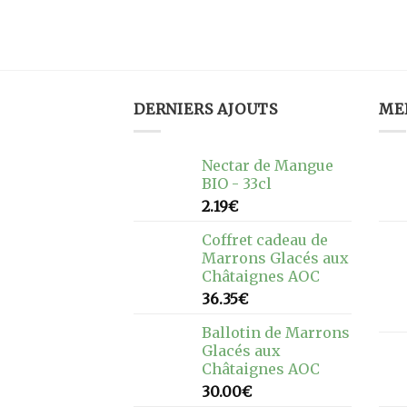
 Bio – 1L
DERNIERS AJOUTS
ME
Nectar de Mangue
BIO - 33cl
2.19
€
Coffret cadeau de
Marrons Glacés aux
Châtaignes AOC
36.35
€
Ballotin de Marrons
Glacés aux
Châtaignes AOC
30.00
€