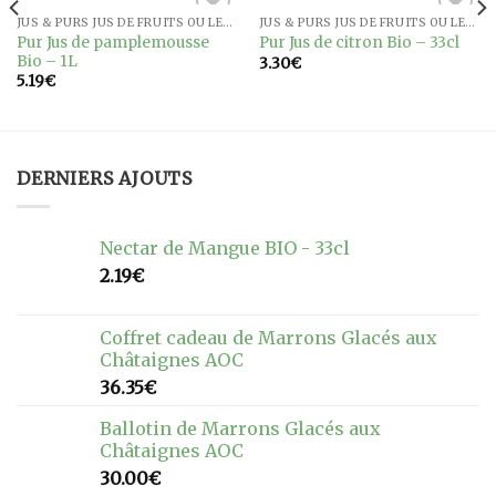
JUS & PURS JUS DE FRUITS OU LÉGUMES
JUS & PURS JUS DE FRUITS OU LÉGUMES
Ajouter
Ajouter
Pur Jus de pamplemousse
Pur Jus de citron Bio – 33cl
à la
à la
Bio – 1L
3.30
€
wishlist
wishlist
5.19
€
DERNIERS AJOUTS
Nectar de Mangue BIO - 33cl
2.19
€
Coffret cadeau de Marrons Glacés aux
Châtaignes AOC
36.35
€
Ballotin de Marrons Glacés aux
Châtaignes AOC
30.00
€