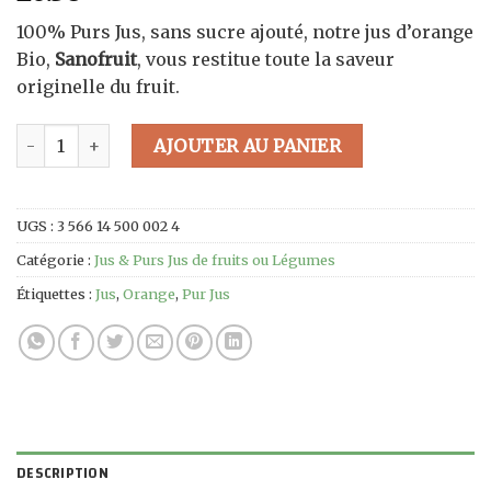
100% Purs Jus, sans sucre ajouté, notre jus d’orange
Bio,
Sanofruit
, vous restitue toute la saveur
originelle du fruit.
quantité de Pur Jus d'orange Bio - 5L - BiB
AJOUTER AU PANIER
UGS :
3 566 14 500 002 4
Catégorie :
Jus & Purs Jus de fruits ou Légumes
Étiquettes :
Jus
,
Orange
,
Pur Jus
DESCRIPTION