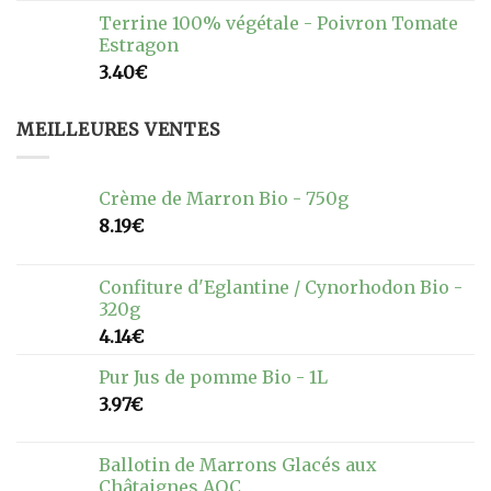
Terrine 100% végétale - Poivron Tomate
Estragon
3.40
€
MEILLEURES VENTES
Crème de Marron Bio - 750g
8.19
€
Confiture d'Eglantine / Cynorhodon Bio -
320g
4.14
€
Pur Jus de pomme Bio - 1L
3.97
€
Ballotin de Marrons Glacés aux
Châtaignes AOC