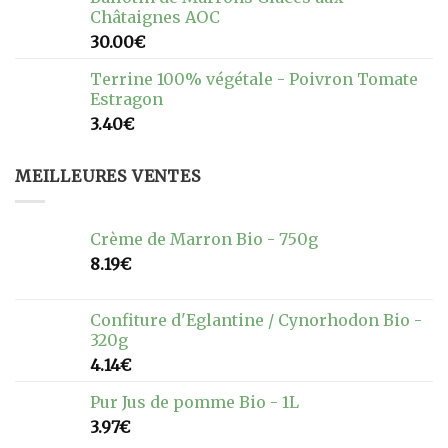
Châtaignes AOC
30.00
€
Terrine 100% végétale - Poivron Tomate
Estragon
3.40
€
MEILLEURES VENTES
Crème de Marron Bio - 750g
8.19
€
Confiture d'Eglantine / Cynorhodon Bio -
320g
4.14
€
Pur Jus de pomme Bio - 1L
3.97
€