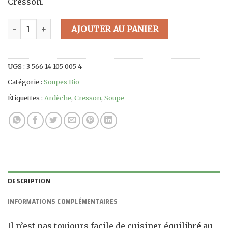
Cresson.
quantité de Soupe Bio de Cresson - 100cl
AJOUTER AU PANIER
UGS :
3 566 14 105 005 4
Catégorie :
Soupes Bio
Étiquettes :
Ardèche
,
Cresson
,
Soupe
DESCRIPTION
INFORMATIONS COMPLÉMENTAIRES
Il n’est pas toujours facile de cuisiner équilibré au