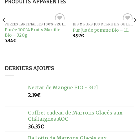
PRODUITS APPARENTÉS
PURÉES TARTINABLES 100% FRUITS BIO
JUS & PURS JUS DE FRUITS OU LÉGUMES
Ajouter
Ajouter
Purée 100% Fruits Myrtille
Pur Jus de pomme Bio – 1L
à la
à la
Bio – 320g
3.97
€
wishlist
wishlist
5.34
€
DERNIERS AJOUTS
Nectar de Mangue BIO - 33cl
2.19
€
Coffret cadeau de Marrons Glacés aux
Châtaignes AOC
36.35
€
Ballotin de Marrons Glacés aux