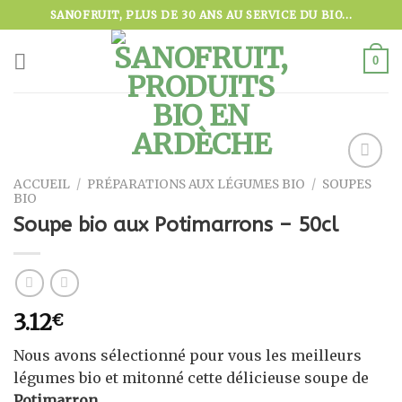
Skip
SANOFRUIT, PLUS DE 30 ANS AU SERVICE DU BIO...
to
content
0
ACCUEIL
/
PRÉPARATIONS AUX LÉGUMES BIO
/
SOUPES
Ajouter
BIO
à la
wishlist
Soupe bio aux Potimarrons – 50cl
3.12
€
Nous avons sélectionné pour vous les meilleurs
légumes bio et mitonné cette délicieuse soupe de
Potimarron
.