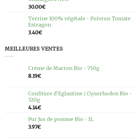
30.00
€
Terrine 100% végétale - Poivron Tomate
Estragon
3.40
€
MEILLEURES VENTES
Crème de Marron Bio - 750g
8.19
€
Confiture d'Eglantine / Cynorhodon Bio -
320g
4.14
€
Pur Jus de pomme Bio - 1L
3.97
€