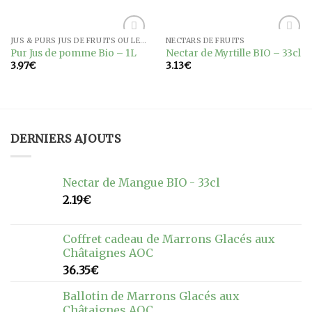
JUS & PURS JUS DE FRUITS OU LÉGUMES
NECTARS DE FRUITS
Ajouter
Ajouter
Pur Jus de pomme Bio – 1L
Nectar de Myrtille BIO – 33cl
à la
à la
3.97
€
3.13
€
wishlist
wishlist
DERNIERS AJOUTS
Nectar de Mangue BIO - 33cl
2.19
€
Coffret cadeau de Marrons Glacés aux
Châtaignes AOC
36.35
€
Ballotin de Marrons Glacés aux
Châtaignes AOC