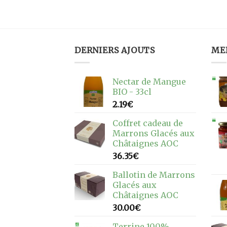
DERNIERS AJOUTS
ME
Nectar de Mangue
BIO - 33cl
2.19
€
Coffret cadeau de
Marrons Glacés aux
Châtaignes AOC
36.35
€
Ballotin de Marrons
Glacés aux
Châtaignes AOC
30.00
€
Terrine 100%