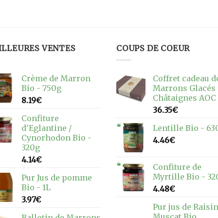
ILLEURES VENTES
COUPS DE COEUR
Crème de Marron
Coffret cadeau d
Bio - 750g
Marrons Glacés
Châtaignes AOC
8.19
€
36.35
€
Confiture
d'Eglantine /
Lentille Bio - 63
Cynorhodon Bio -
4.46
€
320g
4.14
€
Confiture de
Myrtille Bio - 3
Pur Jus de pomme
Bio - 1L
4.48
€
3.97
€
Pur jus de Raisi
Muscat Bio
Ballotin de Marrons