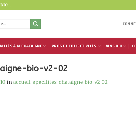
IO...
CONNEX
ALITÉS À LA CHÂTAIGNE
PROS ET COLLECTIVITÉS
VINS BIO
C
ataigne-bio-v2-02
310
in
accueil-specilites-chataigne-bio-v2-02