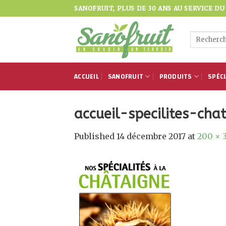
Skip
SANOFRUIT, PLUS DE 30 ANS AU SERVICE DU B
to
content
Recherche
pour :
ACCUEIL
SANOFRUIT
PRODUITS
SPÉCI
accueil-specilites-ch
Published
14 décembre 2017
at
200 × 