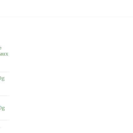
e
 aux
0g
20g
n