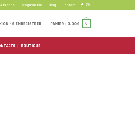
A Propos
Magasin Bio
Blog
Contact
ION / S’ENREGISTRER
PANIER /
0.00
€
0
ONTACTS
BOUTIQUE