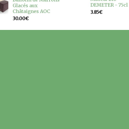
DEMETER - 75cl
Glacés aux
Châtaignes AOC
3.85
€
30.00
€