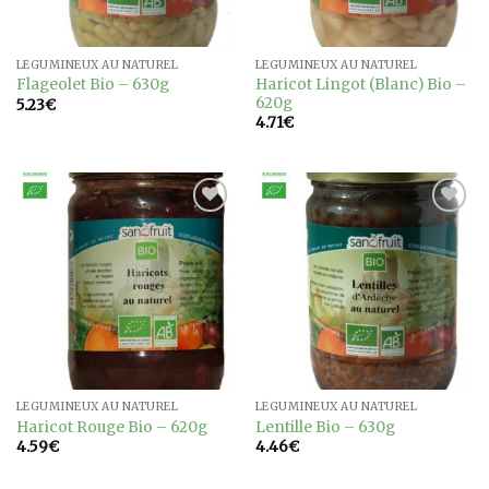
LÉGUMINEUX AU NATUREL
LÉGUMINEUX AU NATUREL
Haricot Lingot (Blanc) Bio –
Flageolet Bio – 630g
620g
5.23
€
4.71
€
Ajouter
Ajouter
à la
à la
wishlist
wishlist
LÉGUMINEUX AU NATUREL
LÉGUMINEUX AU NATUREL
Haricot Rouge Bio – 620g
Lentille Bio – 630g
4.59
€
4.46
€