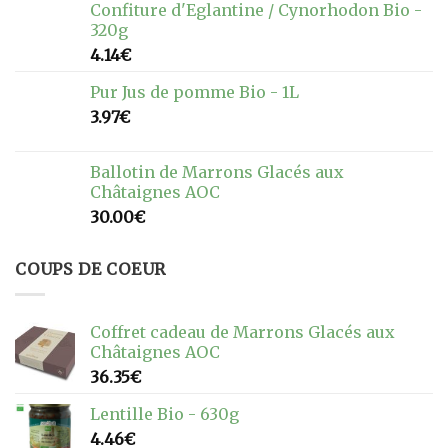
Confiture d'Eglantine / Cynorhodon Bio -
320g
4.14
€
Pur Jus de pomme Bio - 1L
3.97
€
Ballotin de Marrons Glacés aux
Châtaignes AOC
30.00
€
COUPS DE COEUR
Coffret cadeau de Marrons Glacés aux
Châtaignes AOC
36.35
€
Lentille Bio - 630g
4.46
€