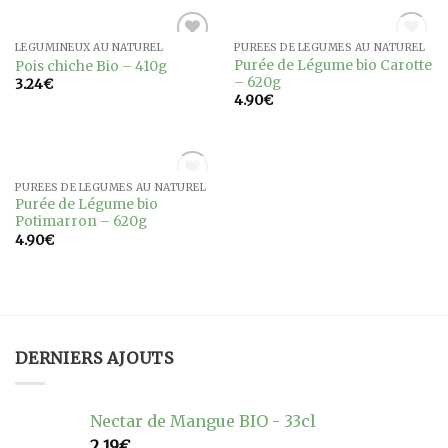
RUPTURE DE STOCK
LÉGUMINEUX AU NATUREL
PURÉES DE LÉGUMES AU NATUREL
Ajouter
Ajouter
Purée de Légume bio Carotte
Pois chiche Bio – 410g
à la
à la
– 620g
3.24
€
wishlist
wishlist
4.90
€
RUPTURE DE STOCK
PURÉES DE LÉGUMES AU NATUREL
Ajouter
Purée de Légume bio
à la
Potimarron – 620g
wishlist
4.90
€
DERNIERS AJOUTS
Nectar de Mangue BIO - 33cl
2.19
€