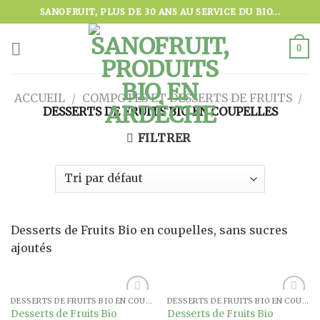
Skip
SANOFRUIT, PLUS DE 30 ANS AU SERVICE DU BIO...
to
content
0
ACCUEIL
/
COMPOTES ET DESSERTS DE FRUITS
/
DESSERTS DE FRUITS BIO EN COUPELLES
FILTRER
Desserts de Fruits Bio en coupelles, sans sucres
ajoutés
DESSERTS DE FRUITS BIO EN COUPELLES
DESSERTS DE FRUITS BIO EN COUPELLES
Ajouter
Ajouter
Desserts de Fruits Bio
Desserts de Fruits Bio
à la
à la