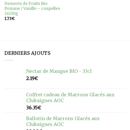
Ajouter
Desserts de Fruits Bio
à la
Pomme / Vanille – coupelles
wishlist
2x110g
1.73
€
DERNIERS AJOUTS
Nectar de Mangue BIO - 33cl
2.19
€
Coffret cadeau de Marrons Glacés aux
Châtaignes AOC
36.35
€
Ballotin de Marrons Glacés aux
Châtaignes AOC