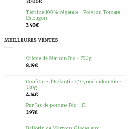
30.00
€
Terrine 100% végétale - Poivron Tomate
Estragon
3.40
€
MEILLEURES VENTES
Crème de Marron Bio - 750g
8.19
€
Confiture d'Eglantine / Cynorhodon Bio -
320g
4.14
€
Pur Jus de pomme Bio - 1L
3.97
€
Ballotin de Marrons Glacés aux