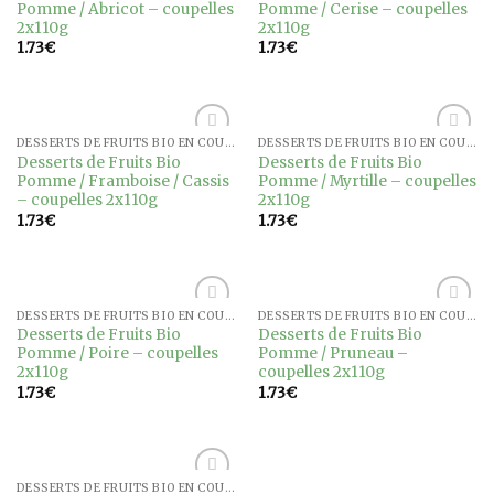
Pomme / Abricot – coupelles
Pomme / Cerise – coupelles
wishlist
wishlist
2x110g
2x110g
1.73
€
1.73
€
DESSERTS DE FRUITS BIO EN COUPELLES
DESSERTS DE FRUITS BIO EN COUPELLES
Ajouter
Ajouter
Desserts de Fruits Bio
Desserts de Fruits Bio
à la
à la
Pomme / Framboise / Cassis
Pomme / Myrtille – coupelles
wishlist
wishlist
– coupelles 2x110g
2x110g
1.73
€
1.73
€
DESSERTS DE FRUITS BIO EN COUPELLES
DESSERTS DE FRUITS BIO EN COUPELLES
Ajouter
Ajouter
Desserts de Fruits Bio
Desserts de Fruits Bio
à la
à la
Pomme / Poire – coupelles
Pomme / Pruneau –
wishlist
wishlist
2x110g
coupelles 2x110g
1.73
€
1.73
€
DESSERTS DE FRUITS BIO EN COUPELLES