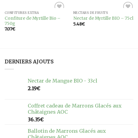
CONFITURES EXTRA
NECTARS DE FRUITS
Ajouter
Ajouter
Confiture de Myrtille Bio –
Nectar de Myrtille BIO – 75cl
à la
à la
750g
5.48
€
wishlist
wishlist
7.07
€
DERNIERS AJOUTS
Nectar de Mangue BIO - 33cl
2.19
€
Coffret cadeau de Marrons Glacés aux
Châtaignes AOC
36.35
€
Ballotin de Marrons Glacés aux
Châtaignes AOC