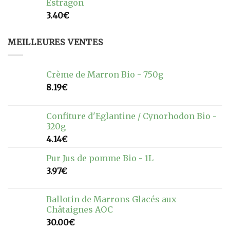
Estragon
3.40
€
MEILLEURES VENTES
Crème de Marron Bio - 750g
8.19
€
Confiture d'Eglantine / Cynorhodon Bio -
320g
4.14
€
Pur Jus de pomme Bio - 1L
3.97
€
Ballotin de Marrons Glacés aux
Châtaignes AOC
30.00
€