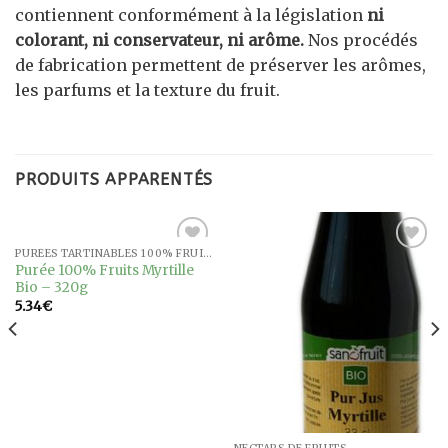
contiennent conformément à la législation
ni
colorant, ni conservateur, ni arôme.
Nos procédés
de fabrication permettent de préserver les arômes,
les parfums et la texture du fruit.
PRODUITS APPARENTÉS
PURÉES TARTINABLES 100% FRUITS BIO
Ajouter
Ajouter
Purée 100% Fruits Myrtille
à la
à la
Bio – 320g
wishlist
wishlist
5.34
€