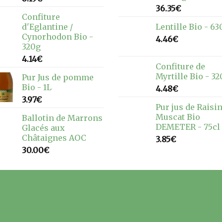
36.35
€
Confiture
d'Eglantine /
Lentille Bio - 63
Cynorhodon Bio -
4.46
€
320g
4.14
€
Confiture de
Myrtille Bio - 3
Pur Jus de pomme
Bio - 1L
4.48
€
3.97
€
Pur jus de Raisi
Muscat Bio
Ballotin de Marrons
DEMETER - 75cl
Glacés aux
Châtaignes AOC
3.85
€
30.00
€