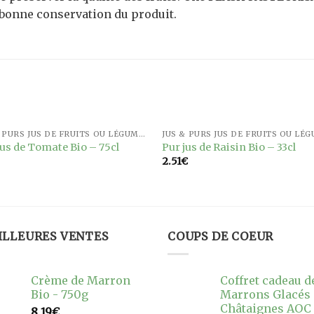
 bonne conservation du produit.
JUS & PURS JUS DE FRUITS OU LÉGUMES
Ajouter
Ajou
Jus de Tomate Bio – 75cl
Pur jus de Raisin Bio – 33cl
à la
à l
2.51
€
wishlist
wishl
ILLEURES VENTES
COUPS DE COEUR
Crème de Marron
Coffret cadeau d
Bio - 750g
Marrons Glacés
Châtaignes AOC
8.19
€