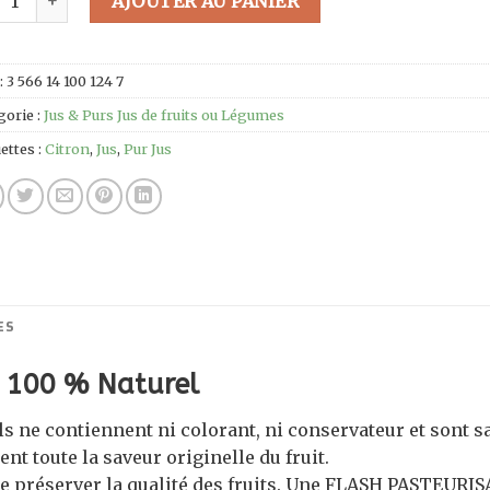
AJOUTER AU PANIER
:
3 566 14 100 124 7
gorie :
Jus & Purs Jus de fruits ou Légumes
ettes :
Citron
,
Jus
,
Pur Jus
ES
s 100 % Naturel
s ne contiennent ni colorant, ni conservateur et sont 
uent toute la saveur originelle du fruit.
e préserver la qualité des fruits. Une FLASH PASTEURIS