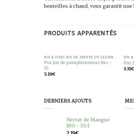
bouteilles à chaud, vous garantit une
PRODUITS APPARENTÉS
JUS & PURS JUS DE FRUITS OU LÉGUMES
JUS & PURS JUS DE FRUITS OU LÉGUMES
Ajouter
Ajouter
Pur Jus de pamplemousse Bio –
e Bio – 33cl
Pur 
à la
à la
1L
3.31
€
wishlist
wishlist
5.19
€
DERNIERS AJOUTS
ME
Nectar de Mangue
BIO - 33cl
2.19
€