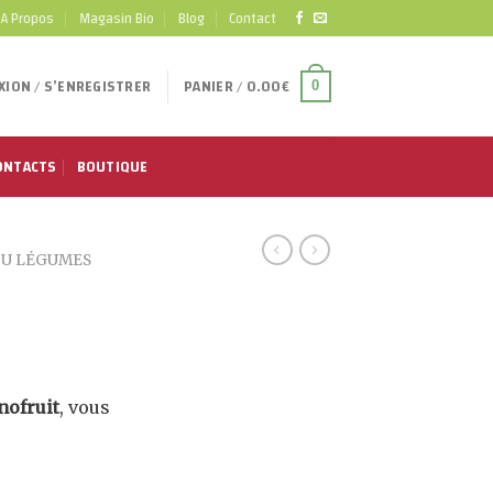
A Propos
Magasin Bio
Blog
Contact
ION / S’ENREGISTRER
PANIER /
0.00
€
0
ONTACTS
BOUTIQUE
 OU LÉGUMES
nofruit
, vous