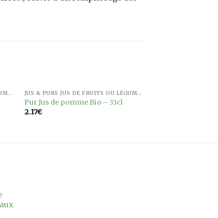
JUS & PURS JUS DE FRUITS OU LÉGUMES
JUS & PURS JUS DE FRUITS OU LÉGUMES
ter
Ajouter
Pur Jus de pomme Bio – 33cl
a
à la
2.17
€
ist
wishlist
e
 aux