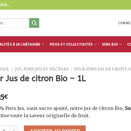
IO...
CONNEX
ALITÉS À LA CHÂTAIGNE
PROS ET COLLECTIVITÉS
VINS BIO
C
UEIL
/
JUS, PURS JUS ET NECTARS
/
JUS & PURS JUS DE FRUITS
r Jus de citron Bio – 1L
85
€
% Purs Jus, sans sucre ajouté, notre jus de citron Bio,
Sa
itue toute la saveur originelle du fruit.
tité de Pur Jus de citron Bio - 1L