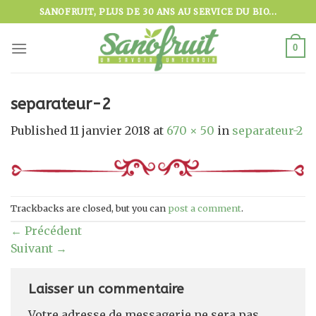
Skip
SANOFRUIT, PLUS DE 30 ANS AU SERVICE DU BIO...
to
content
0
separateur-2
Published
11 janvier 2018
at
670 × 50
in
separateur-2
Trackbacks are closed, but you can
post a comment
.
←
Précédent
Suivant
→
Laisser un commentaire
Votre adresse de messagerie ne sera pas