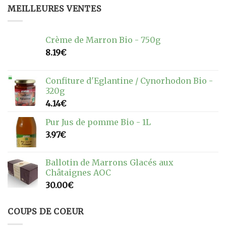
MEILLEURES VENTES
Crème de Marron Bio - 750g
8.19
€
Confiture d'Eglantine / Cynorhodon Bio -
320g
4.14
€
Pur Jus de pomme Bio - 1L
3.97
€
Ballotin de Marrons Glacés aux
Châtaignes AOC
30.00
€
COUPS DE COEUR