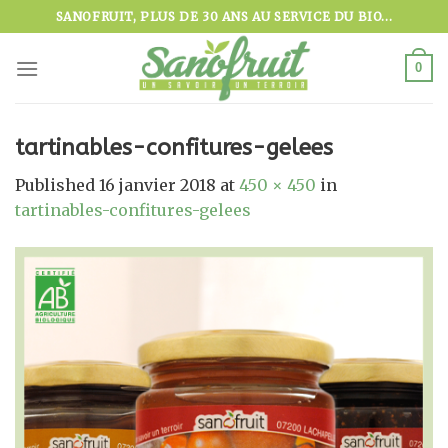
Skip
SANOFRUIT, PLUS DE 30 ANS AU SERVICE DU BIO...
to
content
0
tartinables-confitures-gelees
Published
16 janvier 2018
at
450 × 450
in
tartinables-confitures-gelees