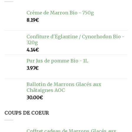
Crème de Marron Bio - 750g
8.19
€
Confiture d'Eglantine / Cynorhodon Bio -
320g
4.14
€
Pur Jus de pomme Bio - 1L
3.97
€
Ballotin de Marrons Glacés aux
Châtaignes AOC
30.00
€
COUPS DE COEUR
Coffret cadeau de Marrons Glacés aux