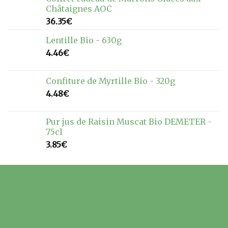
Châtaignes AOC
36.35
€
Lentille Bio - 630g
4.46
€
Confiture de Myrtille Bio - 320g
4.48
€
Pur jus de Raisin Muscat Bio DEMETER -
75cl
3.85
€