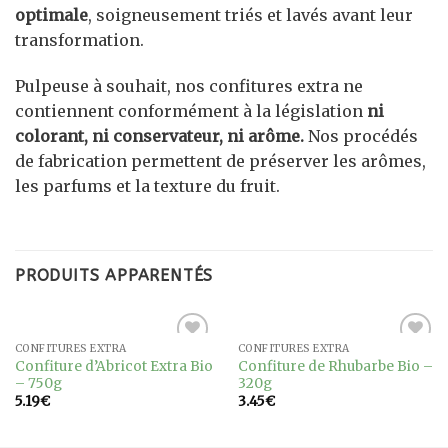
optimale
, soigneusement triés et lavés avant leur
transformation.
Pulpeuse à souhait, nos confitures extra ne
contiennent conformément à la législation
ni
colorant, ni conservateur, ni arôme.
Nos procédés
de fabrication permettent de préserver les arômes,
les parfums et la texture du fruit.
PRODUITS APPARENTÉS
CONFITURES EXTRA
CONFITURES EXTRA
Ajouter
Ajouter
Confiture d’Abricot Extra Bio
Confiture de Rhubarbe Bio –
à la
à la
– 750g
320g
wishlist
wishlist
5.19
€
3.45
€