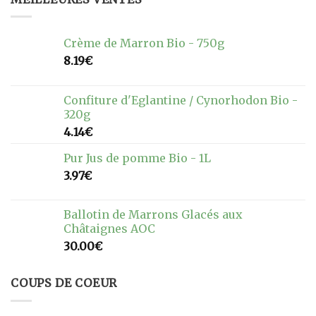
Crème de Marron Bio - 750g
8.19
€
Confiture d'Eglantine / Cynorhodon Bio -
320g
4.14
€
Pur Jus de pomme Bio - 1L
3.97
€
Ballotin de Marrons Glacés aux
Châtaignes AOC
30.00
€
COUPS DE COEUR